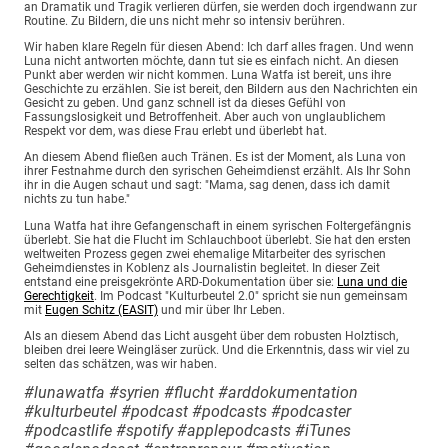
an Dramatik und Tragik verlieren dürfen, sie werden doch irgendwann zur
Routine. Zu Bildern, die uns nicht mehr so intensiv berühren.
Wir haben klare Regeln für diesen Abend: Ich darf alles fragen. Und wenn
Luna nicht antworten möchte, dann tut sie es einfach nicht. An diesen
Punkt aber werden wir nicht kommen. Luna Watfa ist bereit, uns ihre
Geschichte zu erzählen. Sie ist bereit, den Bildern aus den Nachrichten ein
Gesicht zu geben. Und ganz schnell ist da dieses Gefühl von
Fassungslosigkeit und Betroffenheit. Aber auch von unglaublichem
Respekt vor dem, was diese Frau erlebt und überlebt hat.
An diesem Abend fließen auch Tränen. Es ist der Moment, als Luna von
ihrer Festnahme durch den syrischen Geheimdienst erzählt. Als Ihr Sohn
ihr in die Augen schaut und sagt: "Mama, sag denen, dass ich damit
nichts zu tun habe."
Luna Watfa hat ihre Gefangenschaft in einem syrischen Foltergefängnis
überlebt. Sie hat die Flucht im Schlauchboot überlebt. Sie hat den ersten
weltweiten Prozess gegen zwei ehemalige Mitarbeiter des syrischen
Geheimdienstes in Koblenz als Journalistin begleitet. In dieser Zeit
entstand eine preisgekrönte ARD-Dokumentation über sie:
Luna und die
Gerechtigkeit
. Im Podcast "Kulturbeutel 2.0" spricht sie nun gemeinsam
mit
Eugen Schitz (EASIT)
und mir über Ihr Leben.
Als an diesem Abend das Licht ausgeht über dem robusten Holztisch,
bleiben drei leere Weingläser zurück. Und die Erkenntnis, dass wir viel zu
selten das schätzen, was wir haben.
#lunawatfa #syrien #flucht #arddokumentation
#kulturbeutel #podcast #podcasts #podcaster
#podcastlife #spotify #applepodcasts #iTunes