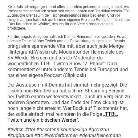
Kein Jahr ist vergangen - und alles ist anders gekommen als gedacht. Als
Pressesprecher darf ich schon seit vielen Jahren den Traditionsverein TTC
Zugbrücke Grenzau in der Tischtennis-Bundesliga begleiten. Und vor
einigen Jahren habe ich auch einen eigenen Grenzau-Podcast initiiert, das
"Das Rauschen im Walde", den ich für den Verein moderiere und
produziere.
Für die jüngste Ausgabe hatte ich Dennis Heinemann eingeladen. Es war
höchste Zeit, mal über Twitch und die Entwicklung zu sprechen. Dennis
bringt eine spannende Vita mit, aber auch jede Menge
Hintergrund-Wissen als Moderator der Heimspiele des
SV Werder Bremen und als Co-Moderator der
wöchentlichen TTBL-Twitch-Show "2. Phase". Dazu
kommentiert er unter anderem Tennis bei Eurosport und
hat einen eigene Podcast (Clipkiosk).
Der Austausch mit Dennis hat einmal mehr gezeigt: Die
Tischtennis-Bundesliga hat sich im Streaming-Bereich
bei Twitch enorm weiterentwickelt - auch im Vergleich zu
anderen Sportarten. Und das Ende der Entwicklung ist
noch lange nicht erreicht. Wer Bock auf Tischtennis hat,
der sollte einfach mal reinhören in die Folge
„TTBL,
Twitch und ein bisschen Werder"
.
#twitch #ttbl #tischtennisbundesliga #grenzau
#zugbrücke #ttc #werderbremen #dennisheinemann