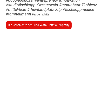
#googlepodcast #entrepreneur #motivation
#studiofischkopp #westerwald #montabaur #koblenz
#mittelrhein #rheinlandpfalz #rlp #fischkoppmedien
#tomneumann
#eugenschitz
Die Geschichte der Luna Wafa - jetzt auf Spotify