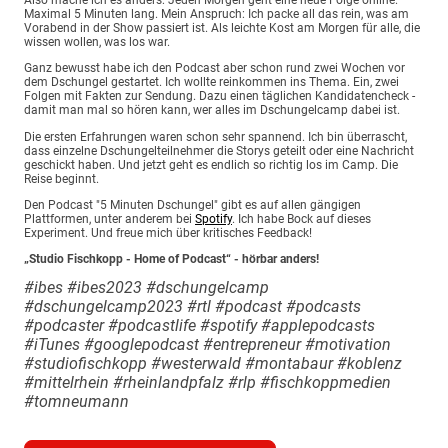
Also mache ich es anders: Jeden Morgen geht eine neue Folge online.
Maximal 5 Minuten lang. Mein Anspruch: Ich packe all das rein, was am
Vorabend in der Show passiert ist. Als leichte Kost am Morgen für alle, die
wissen wollen, was los war.
Ganz bewusst habe ich den Podcast aber schon rund zwei Wochen vor
dem Dschungel gestartet. Ich wollte reinkommen ins Thema. Ein, zwei
Folgen mit Fakten zur Sendung. Dazu einen täglichen Kandidatencheck -
damit man mal so hören kann, wer alles im Dschungelcamp dabei ist.
Die ersten Erfahrungen waren schon sehr spannend. Ich bin überrascht,
dass einzelne Dschungelteilnehmer die Storys geteilt oder eine Nachricht
geschickt haben. Und jetzt geht es endlich so richtig los im Camp. Die
Reise beginnt.
Den Podcast "5 Minuten Dschungel" gibt es auf allen gängigen
Plattformen, unter anderem bei
Spotify
. Ich habe Bock auf dieses
Experiment. Und freue mich über kritisches Feedback!
„Studio Fischkopp - Home of Podcast“ - hörbar anders!
#ibes #ibes2023 #dschungelcamp
#dschungelcamp2023 #rtl #podcast #podcasts
#podcaster #podcastlife #spotify #applepodcasts
#iTunes #googlepodcast #entrepreneur #motivation
#studiofischkopp #westerwald #montabaur #koblenz
#mittelrhein #rheinlandpfalz #rlp #fischkoppmedien
#tomneumann