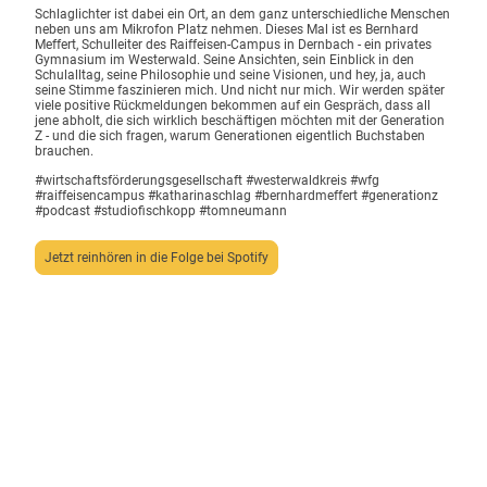
Schlaglichter ist dabei ein Ort, an dem ganz unterschiedliche Menschen
neben uns am Mikrofon Platz nehmen. Dieses Mal ist es Bernhard
Meffert, Schulleiter des Raiffeisen-Campus in Dernbach - ein privates
Gymnasium im Westerwald. Seine Ansichten, sein Einblick in den
Schulalltag, seine Philosophie und seine Visionen, und hey, ja, auch
seine Stimme faszinieren mich. Und nicht nur mich. Wir werden später
viele positive Rückmeldungen bekommen auf ein Gespräch, dass all
jene abholt, die sich wirklich beschäftigen möchten mit der Generation
Z - und die sich fragen, warum Generationen eigentlich Buchstaben
brauchen.
#wirtschaftsförderungsgesellschaft #westerwaldkreis #wfg
#raiffeisencampus #katharinaschlag #bernhardmeffert #generationz
#podcast #studiofischkopp #tomneumann
Jetzt reinhören in die Folge bei Spotify