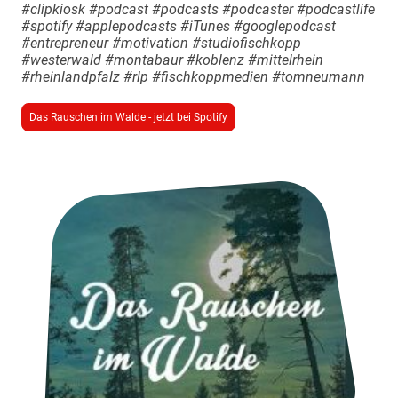
#clipkiosk #podcast #podcasts #podcaster #podcastlife
#spotify #applepodcasts #iTunes #googlepodcast
#entrepreneur #motivation #studiofischkopp
#westerwald #montabaur #koblenz #mittelrhein
#rheinlandpfalz #rlp #fischkoppmedien #tomneumann
Das Rauschen im Walde - jetzt bei Spotify